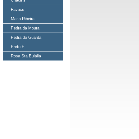
Chacins
Favaco
Maria Ribeira
Pedra da Moura
Pedra do Guarda
Preto F
Rosa Sta Eulália