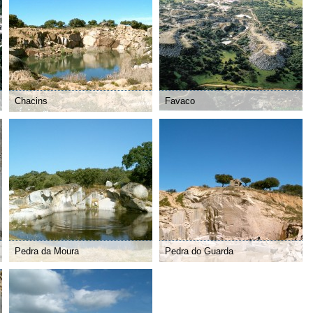
Chacins
Favaco
Pedra da Moura
Pedra do Guarda